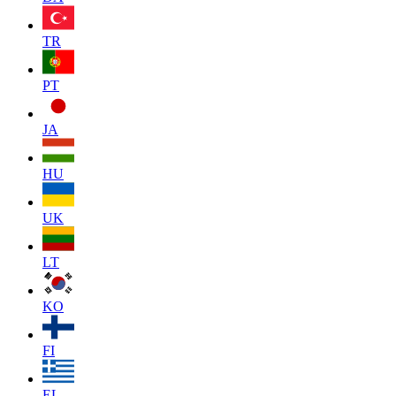
TR
PT
JA
HU
UK
LT
KO
FI
EL