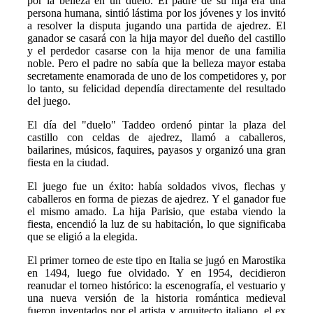
por la belleza en un duelo. El padre de su hija era una
persona humana, sintió lástima por los jóvenes y los invitó
a resolver la disputa jugando una partida de ajedrez. El
ganador se casará con la hija mayor del dueño del castillo
y el perdedor casarse con la hija menor de una familia
noble. Pero el padre no sabía que la belleza mayor estaba
secretamente enamorada de uno de los competidores y, por
lo tanto, su felicidad dependía directamente del resultado
del juego.
El día del "duelo" Taddeo ordenó pintar la plaza del
castillo con celdas de ajedrez, llamó a caballeros,
bailarines, músicos, faquires, payasos y organizó una gran
fiesta en la ciudad.
El juego fue un éxito: había soldados vivos, flechas y
caballeros en forma de piezas de ajedrez. Y el ganador fue
el mismo amado. La hija Parisio, que estaba viendo la
fiesta, encendió la luz de su habitación, lo que significaba
que se eligió a la elegida.
El primer torneo de este tipo en Italia se jugó en Marostika
en 1494, luego fue olvidado. Y en 1954, decidieron
reanudar el torneo histórico: la escenografía, el vestuario y
una nueva versión de la historia romántica medieval
fueron inventados por el artista y arquitecto italiano, el ex