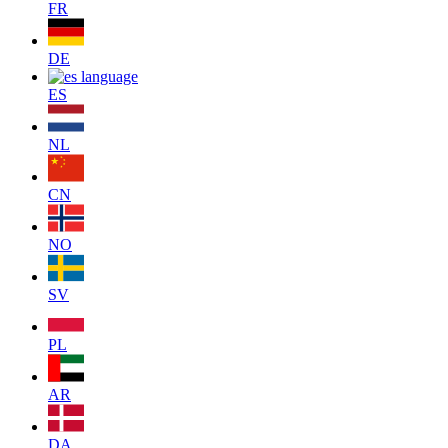
FR
DE
ES
NL
CN
NO
SV
PL
AR
DA