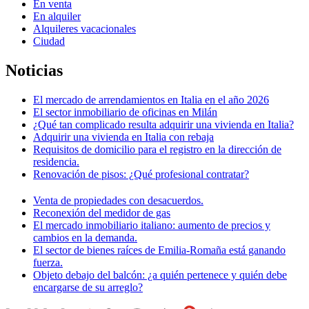
En venta
En alquiler
Alquileres vacacionales
Ciudad
Noticias
El mercado de arrendamientos en Italia en el año 2026
El sector inmobiliario de oficinas en Milán
¿Qué tan complicado resulta adquirir una vivienda en Italia?
Adquirir una vivienda en Italia con rebaja
Requisitos de domicilio para el registro en la dirección de
residencia.
Renovación de pisos: ¿Qué profesional contratar?
Venta de propiedades con desacuerdos.
Reconexión del medidor de gas
El mercado inmobiliario italiano: aumento de precios y
cambios en la demanda.
El sector de bienes raíces de Emilia-Romaña está ganando
fuerza.
Objeto debajo del balcón: ¿a quién pertenece y quién debe
encargarse de su arreglo?