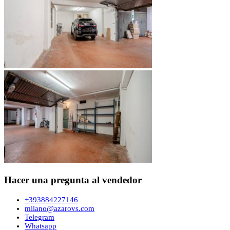
Hacer una pregunta al vendedor
+393884227146
milano@azarovs.com
Telegram
Whatsapp