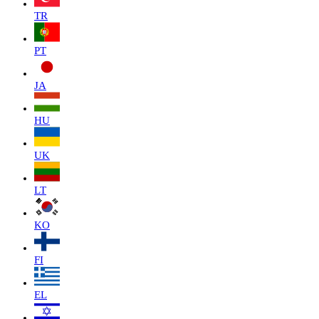
TR
PT
JA
HU
UK
LT
KO
FI
EL