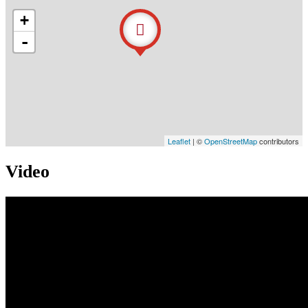
+
-
Leaflet
| ©
OpenStreetMap
contributors
Video