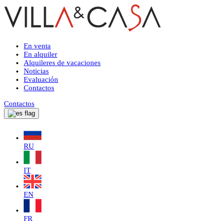
En venta
En alquiler
Alquileres de vacaciones
Noticias
Evaluación
Contactos
Contactos
RU
IT
EN
FR