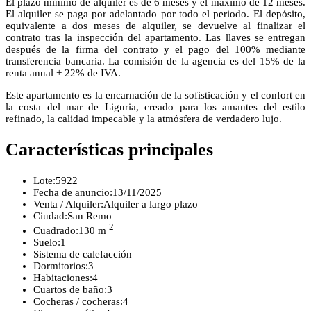
El plazo mínimo de alquiler es de 6 meses y el máximo de 12 meses.
El alquiler se paga por adelantado por todo el periodo. El depósito,
equivalente a dos meses de alquiler, se devuelve al finalizar el
contrato tras la inspección del apartamento. Las llaves se entregan
después de la firma del contrato y el pago del 100% mediante
transferencia bancaria. La comisión de la agencia es del 15% de la
renta anual + 22% de IVA.
Este apartamento es la encarnación de la sofisticación y el confort en
la costa del mar de Liguria, creado para los amantes del estilo
refinado, la calidad impecable y la atmósfera de verdadero lujo.
Características principales
Lote:
5922
Fecha de anuncio:
13/11/2025
Venta / Alquiler:
Alquiler a largo plazo
Ciudad:
San Remo
2
Cuadrado:
130 m
Suelo:
1
Sistema de calefacción
Dormitorios:
3
Habitaciones:
4
Cuartos de baño:
3
Cocheras / cocheras:
4