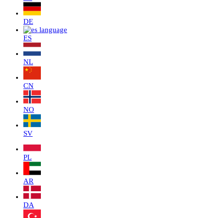
DE
ES
NL
CN
NO
SV
PL
AR
DA