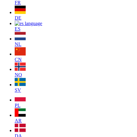
FR
DE
ES
NL
CN
NO
SV
PL
AR
DA