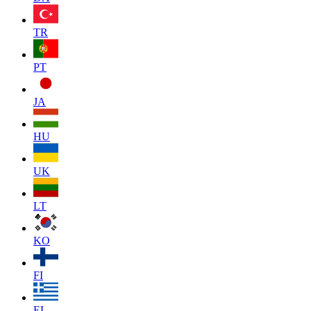
TR
PT
JA
HU
UK
LT
KO
FI
EL