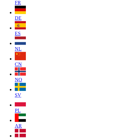
FR
DE
ES
NL
CN
NO
SV
PL
AR