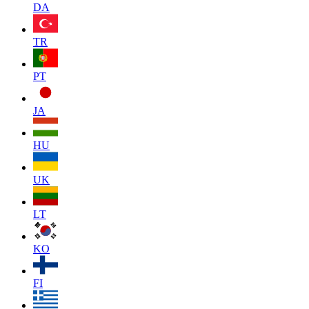
DA
TR
PT
JA
HU
UK
LT
KO
FI