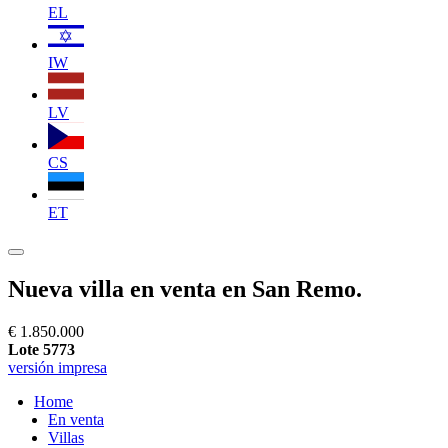
EL
IW
LV
CS
ET
Nueva villa en venta en San Remo.
€ 1.850.000
Lote 5773
versión impresa
Home
En venta
Villas