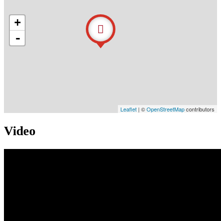
+
-
Leaflet
| ©
OpenStreetMap
contributors
Video