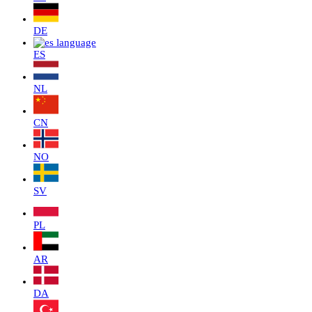
DE
ES
NL
CN
NO
SV
PL
AR
DA