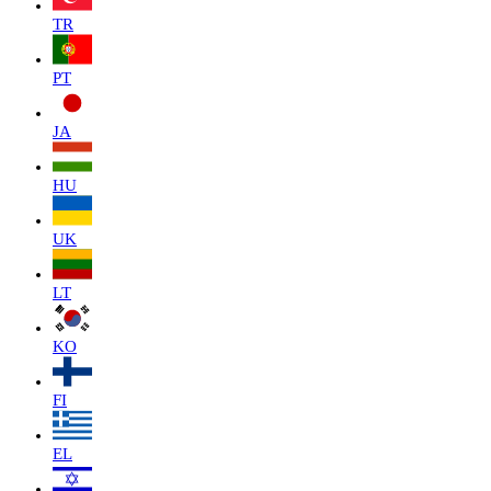
TR
PT
JA
HU
UK
LT
KO
FI
EL