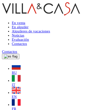
En venta
En alquiler
Alquileres de vacaciones
Noticias
Evaluación
Contactos
Contactos
RU
IT
EN
FR