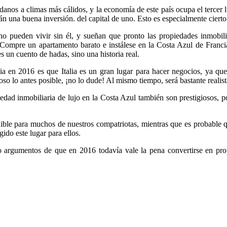
adanos a climas más cálidos, y la economía de este país ocupa el tercer 
án una buena inversión. del capital de uno. Esto es especialmente cierto 
no pueden vivir sin él, y sueñan que pronto las propiedades inmobilia
Compre un apartamento barato e instálese en la Costa Azul de Franci
uento de hadas, sino una historia real.
a en 2016 es que Italia es un gran lugar para hacer negocios, ya que l
so lo antes posible, ¡no lo dude! Al mismo tiempo, será bastante reali
dad inmobiliaria de lujo en la Costa Azul también son prestigiosos, p
ible para muchos de nuestros compatriotas, mientras que es probable
gido este lugar para ellos.
rgumentos de que en 2016 todavía vale la pena convertirse en propie