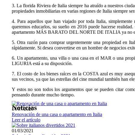
3. La florida Riviera de Italia siempre ha atraído a nuestros ciud
propiedades inmobiliarias en varias regiones de Italia siempre ser
4. Para aquellos que han viajado por toda Italia, simplemente 
queremos educarlos, su sueño en 2016 puede hacerse realidad. 
apartamento MÁS BARATO DEL NORTE DE ITALIA ya no es un c
5. Otra razón para comprar urgentemente una propiedad en Itali
rápidamente. Si desea convertirse en un hombre de negocios exito
6. Un apartamento, una villa o una casa en el MAR o una propie
LIGURIA está a su disposición.
7. El costo de los bienes raíces en la COSTA azul es muy asequ
sus vecinos, ya que las estrellas del cine mundial también han ele
Y estos no son todos los argumentos que se pueden citar como a
pensando durante mucho tiempo.
Noticias
14/07/2020
Renovación de una casa o apartamento en Italia
Leer el artículo
01/03/2021