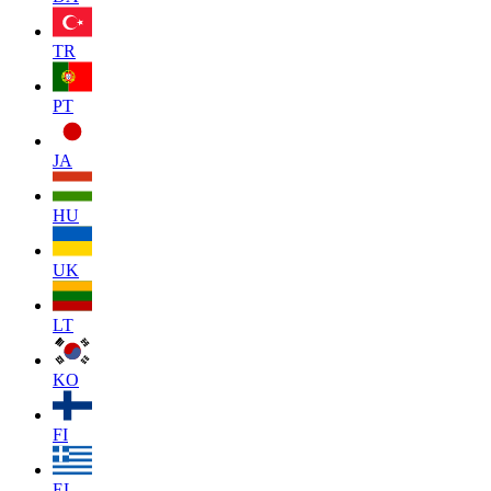
TR
PT
JA
HU
UK
LT
KO
FI
EL