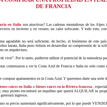
DE FRANCIA
uria en Italia
son atractivas? Las cadenas montañosas de los Alpes i
everos en invierno y en verano, un calor sofocante. Y todo esto, comb
ima agradable no será suficiente, de hecho, el fenómeno de este paí
 barata, Italia puso énfasis en desarrollar su comprensión de la sofisti
mo en arquitectura.
de vivir”. Por lo tanto, pudieron utilizar el potencial de la naturaleza par
tas comenzaron a ver la Costa Azul de Francia e Italia no solo como u
 comprar apartamentos en la Costa Azul. Y queremos darte una serie d
ienes raíces en Italia
o
bienes raíces en la Riviera francesa
, especia
ame, muy pronto encontrará un inquilino que querrá ALQUILAR su propie
 generará ingresos.
verano su precio aumentará significativamente, por lo que puede VEN