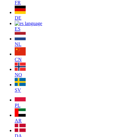
FR
DE
ES
NL
CN
NO
SV
PL
AR
DA