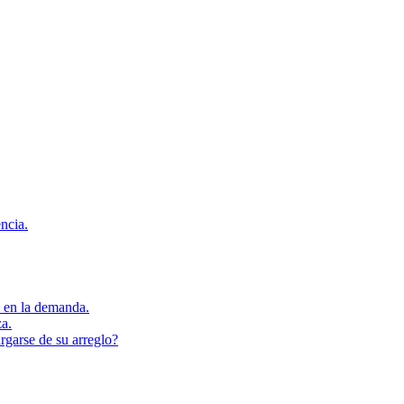
encia.
s en la demanda.
za.
rgarse de su arreglo?