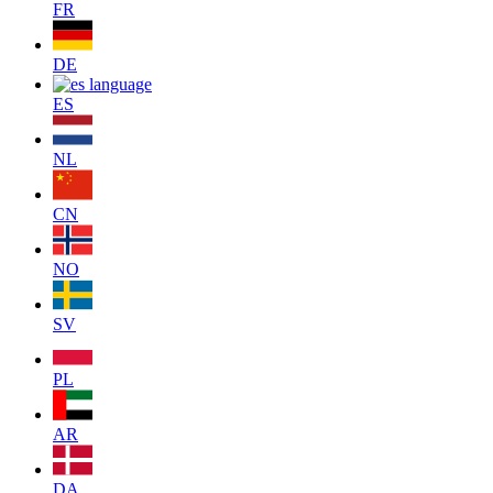
FR
DE
ES
NL
CN
NO
SV
PL
AR
DA