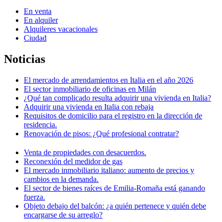
En venta
En alquiler
Alquileres vacacionales
Ciudad
Noticias
El mercado de arrendamientos en Italia en el año 2026
El sector inmobiliario de oficinas en Milán
¿Qué tan complicado resulta adquirir una vivienda en Italia?
Adquirir una vivienda en Italia con rebaja
Requisitos de domicilio para el registro en la dirección de
residencia.
Renovación de pisos: ¿Qué profesional contratar?
Venta de propiedades con desacuerdos.
Reconexión del medidor de gas
El mercado inmobiliario italiano: aumento de precios y
cambios en la demanda.
El sector de bienes raíces de Emilia-Romaña está ganando
fuerza.
Objeto debajo del balcón: ¿a quién pertenece y quién debe
encargarse de su arreglo?