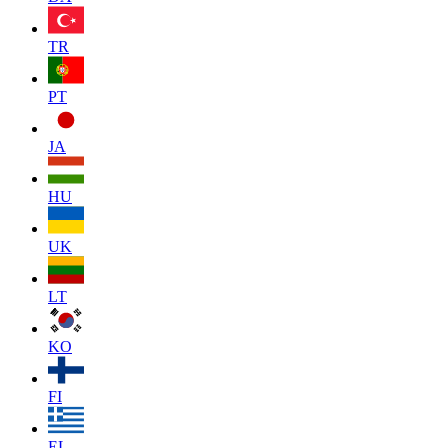
TR
PT
JA
HU
UK
LT
KO
FI
EL