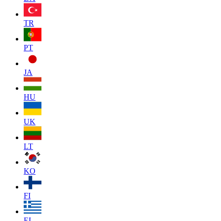
TR
PT
JA
HU
UK
LT
KO
FI
EL