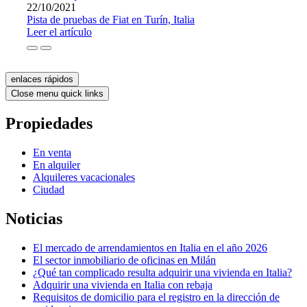
22/10/2021
Pista de pruebas de Fiat en Turín, Italia
Leer el artículo
enlaces rápidos
Close menu quick links
Propiedades
En venta
En alquiler
Alquileres vacacionales
Ciudad
Noticias
El mercado de arrendamientos en Italia en el año 2026
El sector inmobiliario de oficinas en Milán
¿Qué tan complicado resulta adquirir una vivienda en Italia?
Adquirir una vivienda en Italia con rebaja
Requisitos de domicilio para el registro en la dirección de