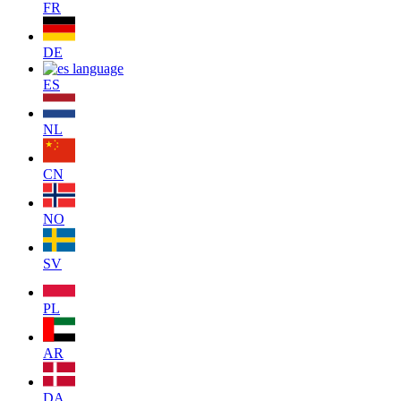
FR
DE
ES
NL
CN
NO
SV
PL
AR
DA