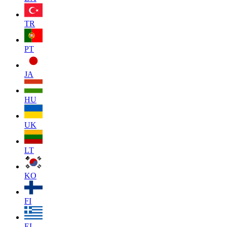
TR
PT
JA
HU
UK
LT
KO
FI
EL