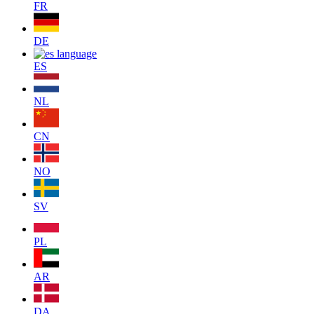
FR
DE
ES
NL
CN
NO
SV
PL
AR
DA