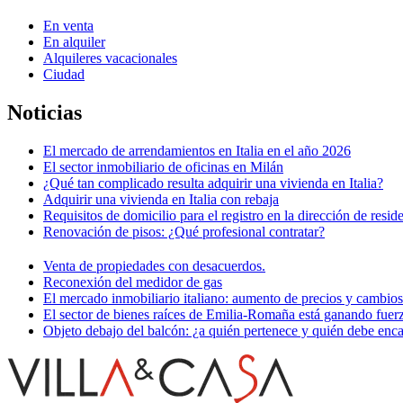
En venta
En alquiler
Alquileres vacacionales
Ciudad
Noticias
El mercado de arrendamientos en Italia en el año 2026
El sector inmobiliario de oficinas en Milán
¿Qué tan complicado resulta adquirir una vivienda en Italia?
Adquirir una vivienda en Italia con rebaja
Requisitos de domicilio para el registro en la dirección de resid
Renovación de pisos: ¿Qué profesional contratar?
Venta de propiedades con desacuerdos.
Reconexión del medidor de gas
El mercado inmobiliario italiano: aumento de precios y cambio
El sector de bienes raíces de Emilia-Romaña está ganando fuer
Objeto debajo del balcón: ¿a quién pertenece y quién debe enca