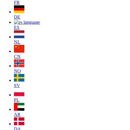
FR
DE
ES
NL
CN
NO
SV
PL
AR
DA