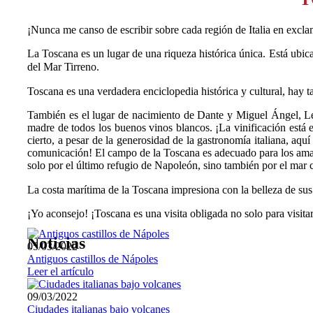
¡Nunca me canso de escribir sobre cada región de Italia en exclam
La Toscana es un lugar de una riqueza histórica única. Está ubicad
del Mar Tirreno.⠀
Toscana es una verdadera enciclopedia histórica y cultural, ha
También es el lugar de nacimiento de Dante y Miguel Ángel, Leon
madre de todos los buenos vinos blancos. ¡La vinificación está e
cierto, a pesar de la generosidad de la gastronomía italiana, aq
comunicación! El campo de la Toscana es adecuado para los amantes
solo por el último refugio de Napoleón, sino también por el mar c
La costa marítima de la Toscana impresiona con la belleza de su
¡Yo aconsejo! ¡Toscana es una visita obligada no solo para visitar
Noticias
05/03/2022
Antiguos castillos de Nápoles
Leer el artículo
09/03/2022
Ciudades italianas bajo volcanes