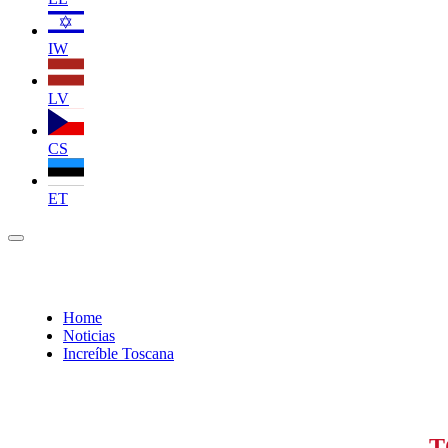
IW
LV
CS
ET
Home
Noticias
Increíble Toscana
T