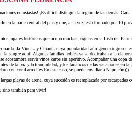
aciones entusiastas! ¡Es difícil distinguir la región de las demás! Cada
o en la parte central del país y que, a su vez, está formado por 10 prov
y tantos lugares históricos que ocupa muchas páginas en la Lista del 
ardo da Vinci... y Chianti, cuya popularidad aún genera ingresos estab
n la sangre aquí! Algunas familias nobles ya se dedicaban a la elabora
uí se acostumbra servir vinos caros sin aperitivo. Acompañar una copa 
 de la paz y la tranquilidad, y los fanáticos de las vacaciones en la pl
laro con coral arrecifes En este caso, se puede envidiar a Napoleón)))
s largas playas de arena, cuya sucesión es reemplazada por escarpadas 
, sino también para vivir!