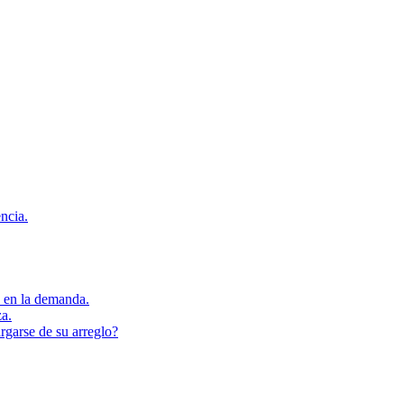
encia.
s en la demanda.
za.
rgarse de su arreglo?