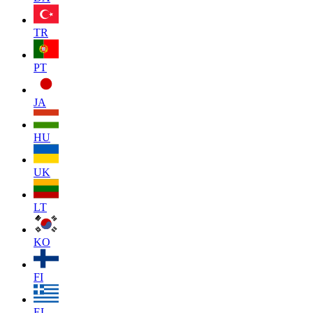
TR
PT
JA
HU
UK
LT
KO
FI
EL