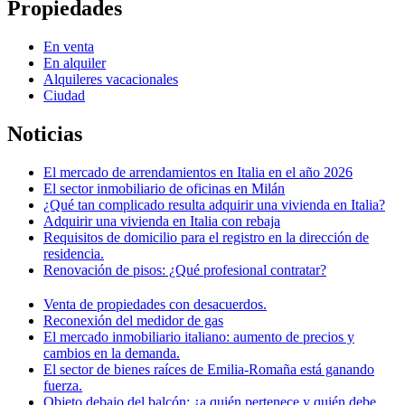
Propiedades
En venta
En alquiler
Alquileres vacacionales
Ciudad
Noticias
El mercado de arrendamientos en Italia en el año 2026
El sector inmobiliario de oficinas en Milán
¿Qué tan complicado resulta adquirir una vivienda en Italia?
Adquirir una vivienda en Italia con rebaja
Requisitos de domicilio para el registro en la dirección de
residencia.
Renovación de pisos: ¿Qué profesional contratar?
Venta de propiedades con desacuerdos.
Reconexión del medidor de gas
El mercado inmobiliario italiano: aumento de precios y
cambios en la demanda.
El sector de bienes raíces de Emilia-Romaña está ganando
fuerza.
Objeto debajo del balcón: ¿a quién pertenece y quién debe