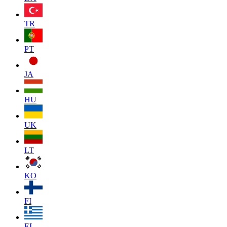
TR
PT
JA
HU
UK
LT
KO
FI
EL