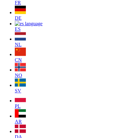
FR
DE
ES
NL
CN
NO
SV
PL
AR
DA