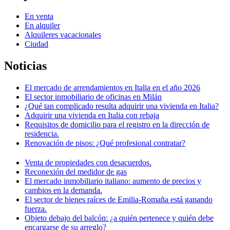
En venta
En alquiler
Alquileres vacacionales
Ciudad
Noticias
El mercado de arrendamientos en Italia en el año 2026
El sector inmobiliario de oficinas en Milán
¿Qué tan complicado resulta adquirir una vivienda en Italia?
Adquirir una vivienda en Italia con rebaja
Requisitos de domicilio para el registro en la dirección de
residencia.
Renovación de pisos: ¿Qué profesional contratar?
Venta de propiedades con desacuerdos.
Reconexión del medidor de gas
El mercado inmobiliario italiano: aumento de precios y
cambios en la demanda.
El sector de bienes raíces de Emilia-Romaña está ganando
fuerza.
Objeto debajo del balcón: ¿a quién pertenece y quién debe
encargarse de su arreglo?