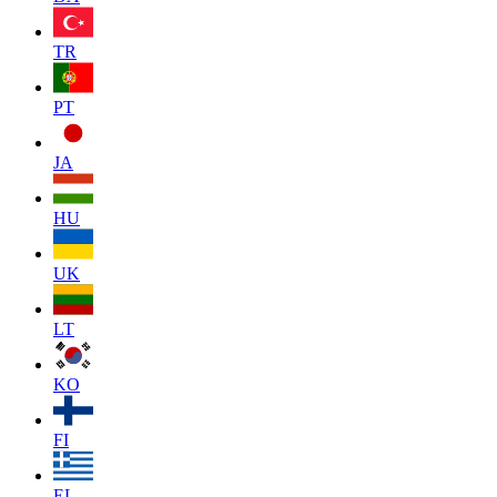
TR
PT
JA
HU
UK
LT
KO
FI
EL