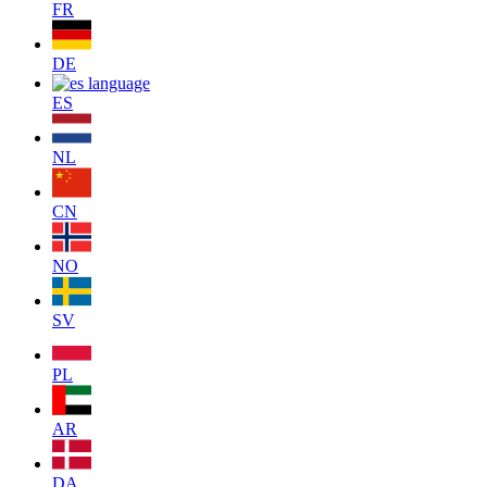
FR
DE
ES
NL
CN
NO
SV
PL
AR
DA