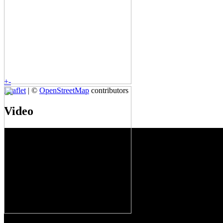
+
-
Leaflet
| ©
OpenStreetMap
contributors
Video