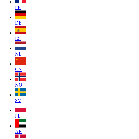
FR
DE
ES
NL
CN
NO
SV
PL
AR