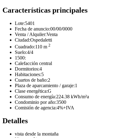
Características principales
Lote:
5401
Fecha de anuncio:
00/00/0000
Venta / Alquiler:
Venta
Ciudad:
Ospedaletti
2
Cuadrado:
110 m
Suelo:
4/4
1500:
Calefacción central
Dormitorios:
4
Habitaciones:
5
Cuartos de baño:
2
Plaza de aparcamiento / garaje:
1
Clase energética:
G
Consumo de energía:
224.38 kWh/m²a
Condominio por año:
3500
Comisión de agencia:
4%+IVA
Detalles
vista desde la montaña