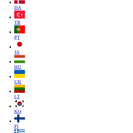
DA
TR
PT
JA
HU
UK
LT
KO
FI