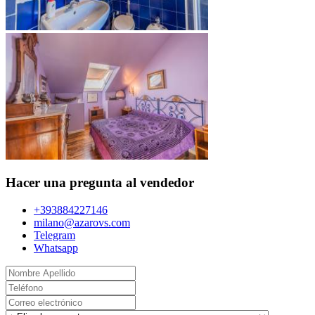
Hacer una pregunta al vendedor
+393884227146
milano@azarovs.com
Telegram
Whatsapp