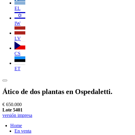
EL
IW
LV
CS
ET
Ático de dos plantas en Ospedaletti.
€ 650.000
Lote 5401
versión impresa
Home
En venta