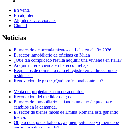
En venta
En alquiler
Alquileres vacacionales
Ciudad
Noticias
El mercado de arrendamientos en Italia en el año 2026
El sector inmobiliario de oficinas en Milán
¿Qué tan complicado resulta adquirir una vivienda en Italia?
Adquirir una vivienda en Italia con rebaja
Requisitos de domicilio para el registro en la dirección de
residencia.
Renovación de pisos: ¿Qué profesional contratar?
Venta de propiedades con desacuerdos.
Reconexión del medidor de gas
El mercado inmobiliario italiano: aumento de precios y
cambios en la demanda.
El sector de bienes raíces de Emilia-Romaña está ganando
fuerza.
Objeto debajo del balcón: ¿a quién pertenece y quién debe
encargarse de su arreglo?