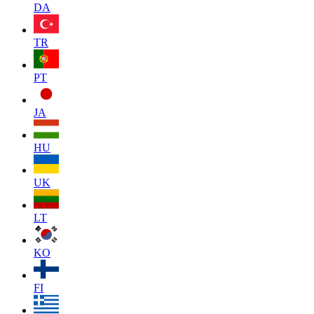
DA
TR
PT
JA
HU
UK
LT
KO
FI