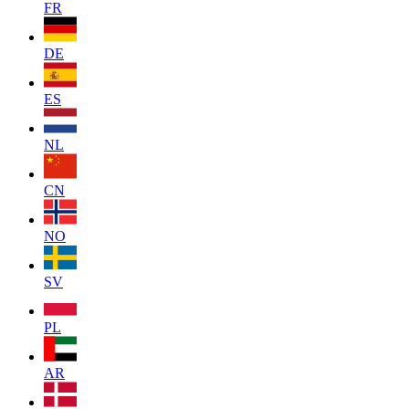
FR
DE
ES
NL
CN
NO
SV
PL
AR