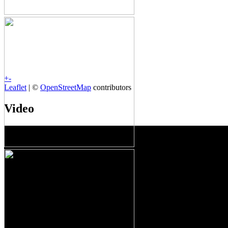
+
-
Leaflet
| ©
OpenStreetMap
contributors
Video