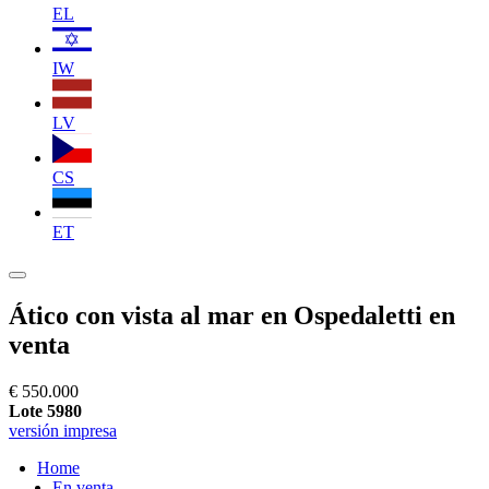
EL
IW
LV
CS
ET
Ático con vista al mar en Ospedaletti en
venta
€ 550.000
Lote 5980
versión impresa
Home
En venta