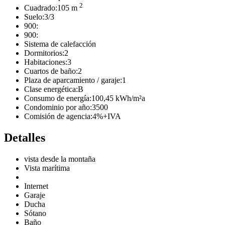
2
Cuadrado:
105 m
Suelo:
3/3
900:
900:
Sistema de calefacción
Dormitorios:
2
Habitaciones:
3
Cuartos de baño:
2
Plaza de aparcamiento / garaje:
1
Clase energética:
B
Consumo de energía:
100,45 kWh/m²a
Condominio por año:
3500
Comisión de agencia:
4%+IVA
Detalles
vista desde la montaña
Vista marítima
Internet
Garaje
Ducha
Sótano
Baño