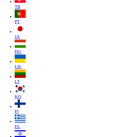
TR
PT
JA
HU
UK
LT
KO
FI
EL