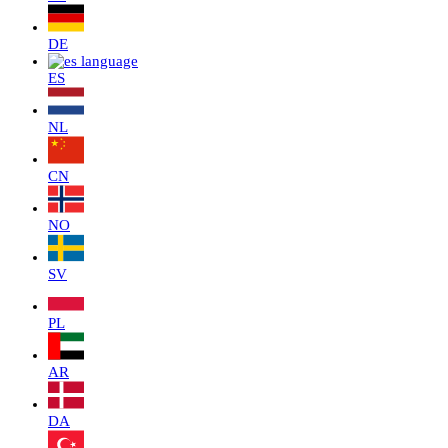
DE
ES
NL
CN
NO
SV
PL
AR
DA