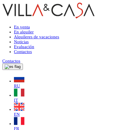
En venta
En alquiler
Alquileres de vacaciones
Noticias
Evaluación
Contactos
Contactos
RU
IT
EN
FR