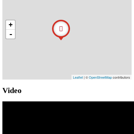
+
-
Leaflet
| ©
OpenStreetMap
contributors
Video