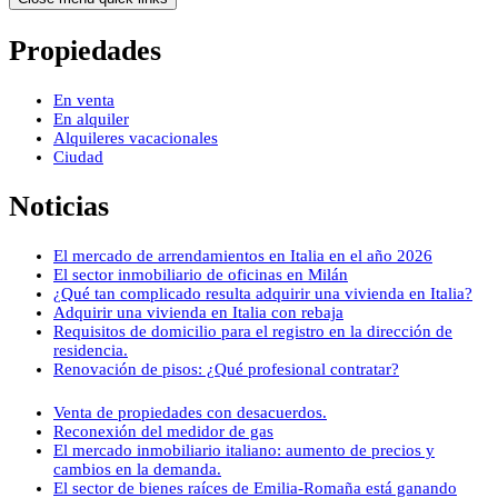
Propiedades
En venta
En alquiler
Alquileres vacacionales
Ciudad
Noticias
El mercado de arrendamientos en Italia en el año 2026
El sector inmobiliario de oficinas en Milán
¿Qué tan complicado resulta adquirir una vivienda en Italia?
Adquirir una vivienda en Italia con rebaja
Requisitos de domicilio para el registro en la dirección de
residencia.
Renovación de pisos: ¿Qué profesional contratar?
Venta de propiedades con desacuerdos.
Reconexión del medidor de gas
El mercado inmobiliario italiano: aumento de precios y
cambios en la demanda.
El sector de bienes raíces de Emilia-Romaña está ganando