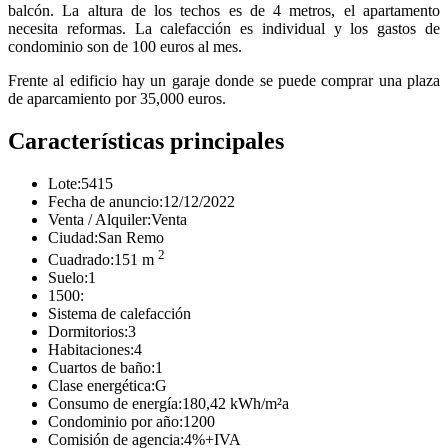
balcón. La altura de los techos es de 4 metros, el apartamento
necesita reformas. La calefacción es individual y los gastos de
condominio son de 100 euros al mes.
Frente al edificio hay un garaje donde se puede comprar una plaza
de aparcamiento por 35,000 euros.
Características principales
Lote:
5415
Fecha de anuncio:
12/12/2022
Venta / Alquiler:
Venta
Ciudad:
San Remo
2
Cuadrado:
151 m
Suelo:
1
1500:
Sistema de calefacción
Dormitorios:
3
Habitaciones:
4
Cuartos de baño:
1
Clase energética:
G
Consumo de energía:
180,42 kWh/m²a
Condominio por año:
1200
Comisión de agencia:
4%+IVA