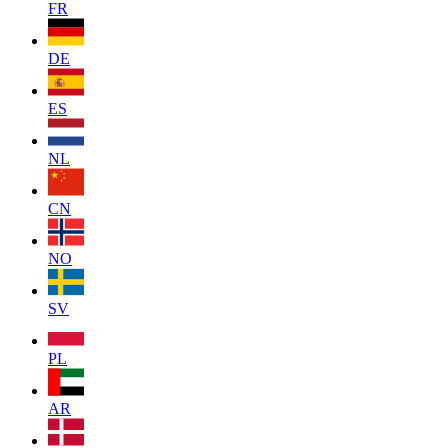
FR
DE
ES
NL
CN
NO
SV
PL
AR