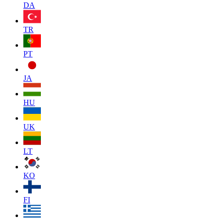
DA
TR
PT
JA
HU
UK
LT
KO
FI