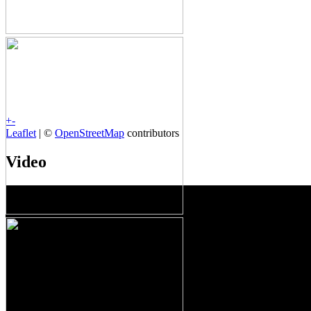
+
-
Leaflet
| ©
OpenStreetMap
contributors
Video