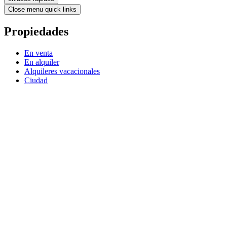
Close menu quick links
Propiedades
En venta
En alquiler
Alquileres vacacionales
Ciudad
Noticias
El mercado de arrendamientos en Italia en el año 2026
El sector inmobiliario de oficinas en Milán
¿Qué tan complicado resulta adquirir una vivienda en Italia?
Adquirir una vivienda en Italia con rebaja
Requisitos de domicilio para el registro en la dirección de
residencia.
Renovación de pisos: ¿Qué profesional contratar?
Venta de propiedades con desacuerdos.
Reconexión del medidor de gas
El mercado inmobiliario italiano: aumento de precios y
cambios en la demanda.