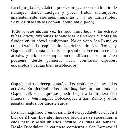
En el propio Ospedaletti, puedes tropezar con un huerto de
naranjos, donde cuelgan y yacen frutos anaranjados,
aparentemente enormes, fragantes ... y no comestibles.
Solo los rusos se los comen, como me dijeron)
Todo lo que alguna vez ha sido importado y ha echado
raíces crece, diferentes tonalidades de verdor y flores se
funden en un cóctel exuberante. No en vano San Remo es
considerada la capital de la riviera de las flores, y
Ospedaletti no está lejos. Es sorprendente ver cómo crecen
árboles y arbustos completamente diferentes en un área
pequeña, desde palmeras hasta coníferas, cipreses,
eucaliptos y cactus bien establecidos.
⠀
Ospedaletti no decepcionará a los residentes e invitados
activos. En determinados horarios, hay un autobús en
Ospedaletti, en el que se puede llegar a la frontera con
Francia, a Ventimiglia, Dolceacqua, a San Remo y otros
asentamientos por unos 2 euros.
Lo más magnífico y emocionante de Ospedaletti es el carril
bici de 24 km. Los alquileres de bicicletas se encuentran a
cada paso y están abiertos incluso los fines de semana.
Desde Ospedaletti la carretera comienza a San Lorenzo al