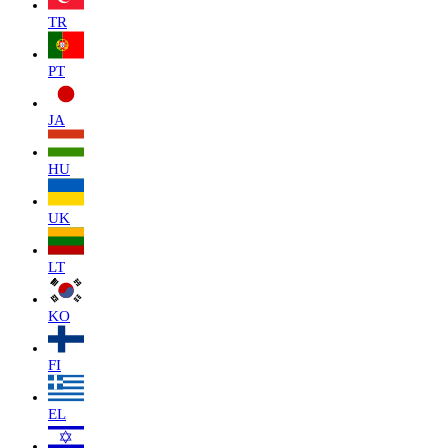
TR
PT
JA
HU
UK
LT
KO
FI
EL