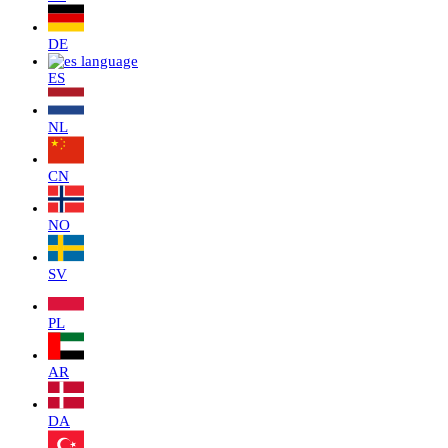
DE
ES
NL
CN
NO
SV
PL
AR
DA