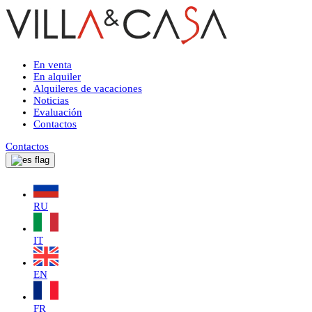
En venta
En alquiler
Alquileres de vacaciones
Noticias
Evaluación
Contactos
Contactos
RU
IT
EN
FR