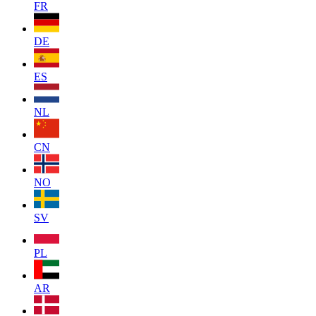
FR
DE
ES
NL
CN
NO
SV
PL
AR