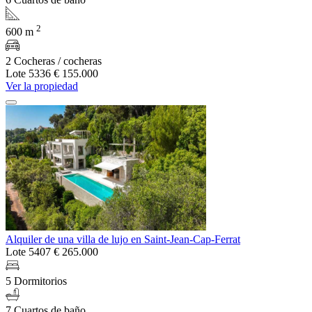
2
600 m
2 Cocheras / cocheras
Lote 5336
€ 155.000
Ver la propiedad
Alquiler de una villa de lujo en Saint-Jean-Cap-Ferrat
Lote 5407
€ 265.000
5 Dormitorios
7 Cuartos de baño