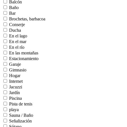
Balcón
Baño
Bar
Brochetas, barbacoa
Conserje
Ducha
En el lago
En el mar
En el río
En las montañas
Estacionamiento
Garaje
Gimnasio
Hogar
Internet
Jacuzzi
Jardín
Piscina
Pista de tenis
playa
Sauna / Baño
Señalización
Sótano