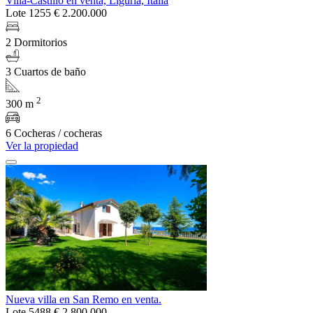
Villa-Castillo en venta, Liguria, Italia
Lote 1255
€ 2.200.000
2 Dormitorios
3 Cuartos de baño
2
300 m
6 Cocheras / cocheras
Ver la propiedad
Nueva villa en San Remo en venta.
Lote 5488
€ 2.800.000