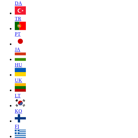
DA
TR
PT
JA
HU
UK
LT
KO
FI