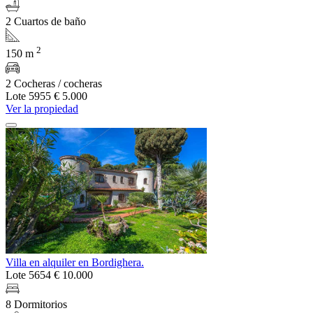
2 Cuartos de baño
2
150 m
2 Cocheras / cocheras
Lote 5955
€ 5.000
Ver la propiedad
Villa en alquiler en Bordighera.
Lote 5654
€ 10.000
8 Dormitorios