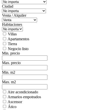
Ciudad
Venta / Alquiler
Habitaciones
Villas
Apartamentos
Tierra
Negocio listo
Min. precio
Max. precio
Min. m2
Max. m2
Aire acondicionado
Armarios empotrados
Ascensor
Ático