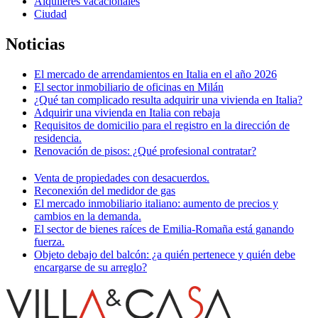
Alquileres vacacionales
Ciudad
Noticias
El mercado de arrendamientos en Italia en el año 2026
El sector inmobiliario de oficinas en Milán
¿Qué tan complicado resulta adquirir una vivienda en Italia?
Adquirir una vivienda en Italia con rebaja
Requisitos de domicilio para el registro en la dirección de
residencia.
Renovación de pisos: ¿Qué profesional contratar?
Venta de propiedades con desacuerdos.
Reconexión del medidor de gas
El mercado inmobiliario italiano: aumento de precios y
cambios en la demanda.
El sector de bienes raíces de Emilia-Romaña está ganando
fuerza.
Objeto debajo del balcón: ¿a quién pertenece y quién debe
encargarse de su arreglo?